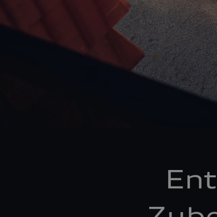
Ent
Zube