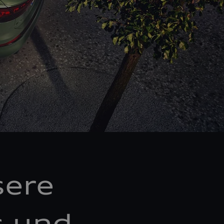
sere
s und